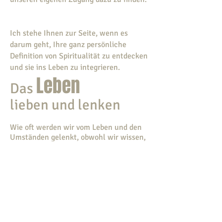
Ich stehe Ihnen zur Seite, wenn es
darum geht, Ihre ganz persönliche
Definition von Spiritualität zu entdecken
und sie ins Leben zu integrieren.
Leben
Das
lieben und lenken
Wie oft werden wir vom Leben und den
Umständen gelenkt, obwohl wir wissen,
dass es umgekehrt sein sollte? Vielleicht
ist es nun für Sie an der Zeit, die Zügel
in die Hand zu nehmen, um selbst zu
bestimmen wo die Reise hingehen soll?
Ich gebe Ihnen Impulse für den Weg in
ein selbstbestimmtes und erfülltes
Leben.